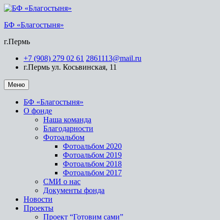
Перейти
к
БФ «Благостыня»
содержимому
г.Пермь
+7 (908) 279 02 61
2861113@mail.ru
г.Пермь ул. Косьвинская, 11
Меню
БФ «Благостыня»
О фонде
Наша команда
Благодарности
Фотоальбом
Фотоальбом 2020
Фотоальбом 2019
Фотоальбом 2018
Фотоальбом 2017
СМИ о нас
Документы фонда
Новости
Проекты
Проект “Готовим сами”