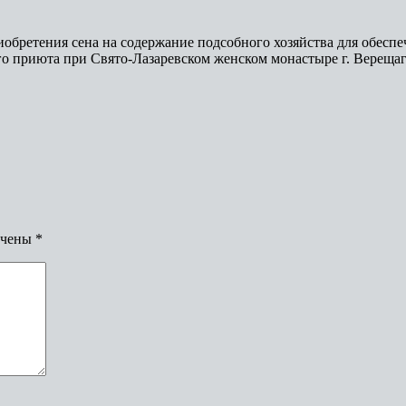
бретения сена на содержание подсобного хозяйства для обеспеч
ого приюта при Свято-Лазаревском женском монастыре г. Вереща
ечены
*