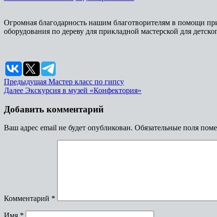
Огромная благодарность нашим благотворителям в помощи прио
оборудования по дереву для прикладной мастерской для детск
Навигация
Предыдущая
Предыдущая
Мастер класс по гипсу
Следующая
запись:
Далее
Экскурсия в музей «Конфектория»
по
запись:
записям
Добавить комментарий
Ваш адрес email не будет опубликован.
Обязательные поля пом
Комментарий
*
Имя
*