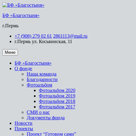
Перейти
к
БФ «Благостыня»
содержимому
г.Пермь
+7 (908) 279 02 61
2861113@mail.ru
г.Пермь ул. Косьвинская, 11
Меню
БФ «Благостыня»
О фонде
Наша команда
Благодарности
Фотоальбом
Фотоальбом 2020
Фотоальбом 2019
Фотоальбом 2018
Фотоальбом 2017
СМИ о нас
Документы фонда
Новости
Проекты
Проект “Готовим сами”