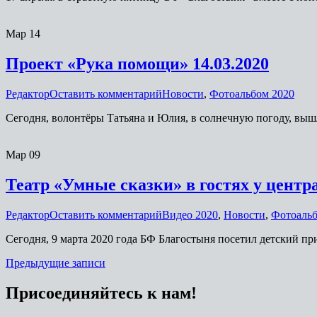
Мар
14
Проект «Рука помощи» 14.03.2020
Редактор
Оставить комментарий
Новости
,
Фотоальбом 2020
Сегодня, волонтёры Татьяна и Юлия, в солнечную погоду, в
Мар
09
Театр «Умные сказки» в гостях у центр
Редактор
Оставить комментарий
Видео 2020
,
Новости
,
Фотоальб
Сегодня, 9 марта 2020 года БФ Благостыня посетил детский пр
Навигация
Предыдущие записи
по
Присоединяйтесь к нам!
записям