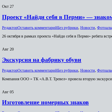
Окт
27
Проект «Найди себя в Перми» — знако
Редактор
Оставить комментарий
Без рубрики
,
Новости
,
Фотоаль
26 октября в рамках проекта «Найди себя в Перми» ребята вс
Авг
20
Экскурсия на фабрику обуви
Редактор
Оставить комментарий
Без рубрики
,
Новости
,
Фотоаль
Компания ООО » ТК «А.В.Т. Тревел» провела вторую экскурсию
Авг
05
Изготовление номерных знаков