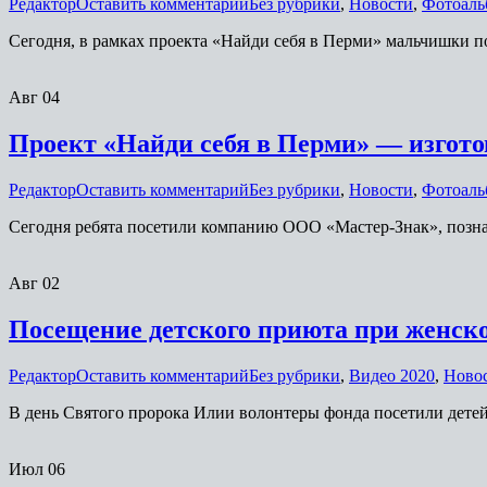
Редактор
Оставить комментарий
Без рубрики
,
Новости
,
Фотоаль
Сегодня, в рамках проекта «Найди себя в Перми» мальчишки 
Авг
04
Проект «Найди себя в Перми» — изгото
Редактор
Оставить комментарий
Без рубрики
,
Новости
,
Фотоаль
Сегодня ребята посетили компанию ООО «Мастер-Знак», позна
Авг
02
Посещение детского приюта при женск
Редактор
Оставить комментарий
Без рубрики
,
Видео 2020
,
Ново
В день Святого пророка Илии волонтеры фонда посетили дете
Июл
06