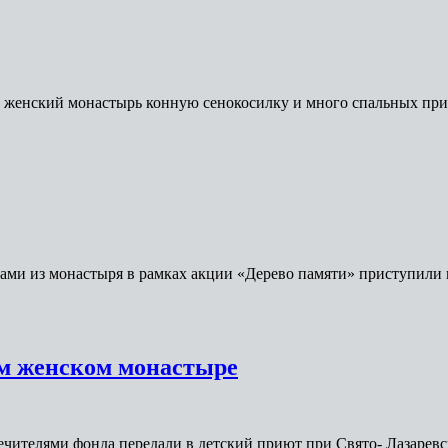
ой женский монастырь конную сенокосилку и много спальных пр
нами из монастыря в рамках акции «Дерево памяти» приступили
м женском монастыре
печителями фонда передали в детский приют при Свято- Лазаре