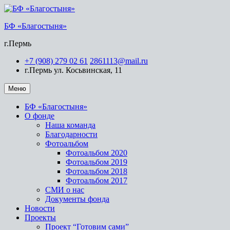
Перейти
к
БФ «Благостыня»
содержимому
г.Пермь
+7 (908) 279 02 61
2861113@mail.ru
г.Пермь ул. Косьвинская, 11
Меню
БФ «Благостыня»
О фонде
Наша команда
Благодарности
Фотоальбом
Фотоальбом 2020
Фотоальбом 2019
Фотоальбом 2018
Фотоальбом 2017
СМИ о нас
Документы фонда
Новости
Проекты
Проект “Готовим сами”