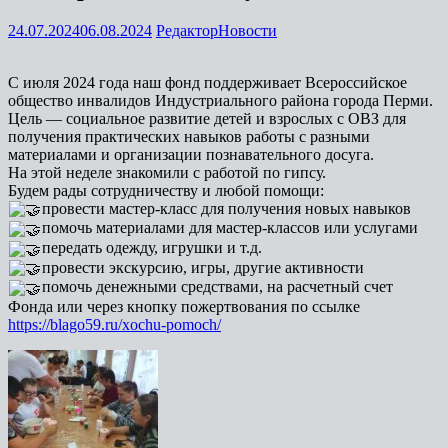
24.07.2024
06.08.2024
Редактор
Новости
С июля 2024 года наш фонд поддерживает Всероссийское
общество инвалидов Индустриального района города Перми.
Цель — социальное развитие детей и взрослых с ОВЗ для
получения практических навыков работы с разными
материалами и организации познавательного досуга.
На этой неделе знакомили с работой по гипсу.
Будем рады сотрудничеству и любой помощи:
провести мастер-класс для получения новых навыков
помочь материалами для мастер-классов или услугами
передать одежду, игрушки и т.д.
провести экскурсию, игры, другие активности
помочь денежными средствами, на расчетный счет
Фонда или через кнопку пожертвования по ссылке
https://blago59.ru/xochu-pomoch/