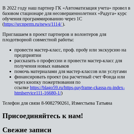
В 2022 году наш партнер ГК «Автоматизация учета» провел в
базовом стационаре для несовершеннолетних «Радуга» курс
обучения программированию через 1С
(
https://srcnperm.ru/news/1114/
).
Приглашаем в проект партнеров и волонтеров для
плодотворной совместной работы:
провести мастер-класс, проф. пробу или экскурсию на
предприятии
рассказать о профессии и провести мастер-класс для
получения новых навыков
помочь материалами для мастер-классов или услугами
финансировать проект (на расчетный счет Фонда или
через кнопку пожертвования по
ссылке
https://blago59.ru/https-payframe-ckassa-ru-index-
htmlservice111-16680-1/
)
Телефон для связи 8-9082790261, Изместьева Татьяна
Присоединяйтесь к нам!
Свежие записи