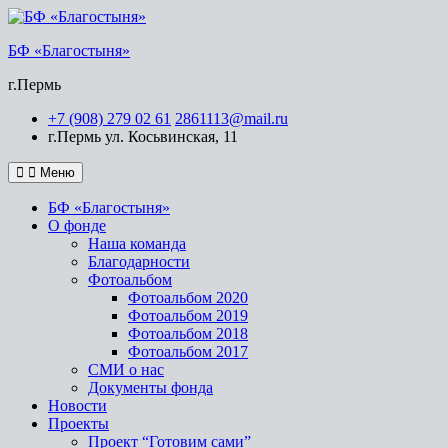
Перейти
к
БФ «Благостыня»
содержимому
г.Пермь
+7 (908) 279 02 61
2861113@mail.ru
г.Пермь ул. Косьвинская, 11
Меню
БФ «Благостыня»
О фонде
Наша команда
Благодарности
Фотоальбом
Фотоальбом 2020
Фотоальбом 2019
Фотоальбом 2018
Фотоальбом 2017
СМИ о нас
Документы фонда
Новости
Проекты
Проект “Готовим сами”