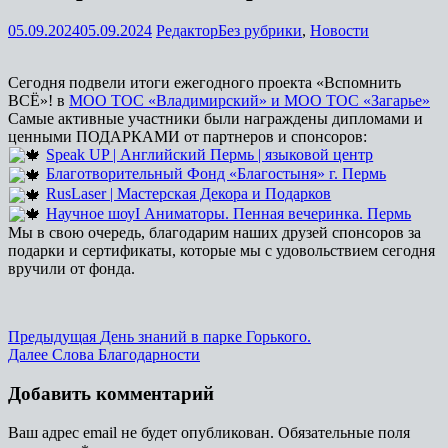
05.09.2024
05.09.2024
Редактор
Без рубрики
,
Новости
Сегодня подвели итоги ежегодного проекта «Вспомнить
ВСЁ»! в
МОО ТОС «Владимирский» и МОО ТОС «Загарье»
Самые активные участники были награждены дипломами и
ценными ПОДАРКАМИ от партнеров и спонсоров:
Speak UP | Английский Пермь | языковой центр
Благотворительный Фонд «Благостыня» г. Пермь
RusLaser | Мастерская Декора и Подарков
Научное шоуI Аниматоры. Пенная вечеринка. Пермь
Мы в свою очередь, благодарим наших друзей спонсоров за
подарки и сертификаты, которые мы с удовольствием сегодня
вручили от фонда.
Навигация
Предыдущая
Предыдущая
День знаний в парке Горького.
Следующая
запись:
Далее
Слова Благодарности
по
запись:
записям
Добавить комментарий
Ваш адрес email не будет опубликован.
Обязательные поля