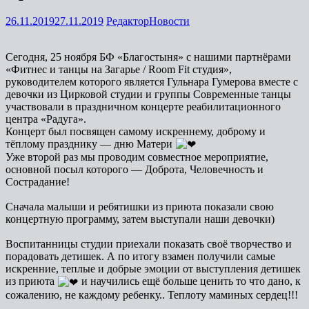
26.11.2019
27.11.2019
Редактор
Новости
Сегодня, 25 ноября БФ «Благостыня» с нашими партнёрами
«Фитнес и танцы на Загарье / Room Fit студия»,
руководителем которого является Гульнара Гумерова вместе с
девочки из Цирковой студии и группы Современные танцы
участвовали в праздничном концерте реабилитационного
центра «Радуга».
Концерт был посвящен самому искреннему, доброму и
тёплому празднику — дню Матери
Уже второй раз мы проводим совместное мероприятие,
основной посыл которого — Доброта, Человечность и
Сострадание!
Сначала малыши и ребятишки из приюта показали свою
концертную программу, затем выступали наши девочки)
Воспитанницы студии приехали показать своё творчество и
порадовать детишек. А по итогу взамен получили самые
искренние, теплые и добрые эмоции от выступления детишек
из приюта
и научились ещё больше ценить то что дано, к
сожалению, не каждому ребенку.. Теплоту маминых сердец!!!