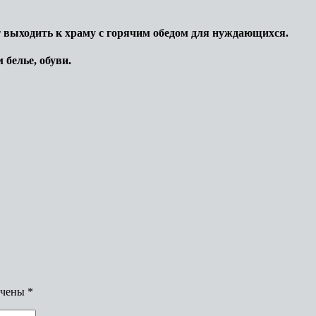
т выходить к храму с горячим обедом для нуждающихся.
 белье, обуви.
ечены
*