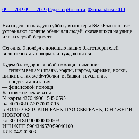
09.11.2019
09.11.2019
Редактор
Новости
,
Фотоальбом 2019
Еженедельно каждую субботу волонтеры БФ «Благостыня»
устраивают горячие обеды для людей, оказавшихся на улице
или за чертой бедности.
Сегодня, 9 ноября с помощью наших благотворителей,
волонтеров мы накормили нуждающихся.
Будем благодарны любой помощи, а именно:
— теплым вещам (штаны, кофты, шарфы, варежки, носки,
шапки), а так же футболки, рубашки, трусы и др.
— продуктам питания
— финансовой помощи
Банковские реквизиты
№ карты 4276 4900 1545 6595
р/с 40703810749770003115
в ВОЛГО-ВЯТСКИЙ БАНК ПАО СБЕРБАНК, Г. НИЖНИЙ
НОВГОРОД
к/с 30101810900000000603
ИНН/КПП 5904349570/590401001
БИК 042202603