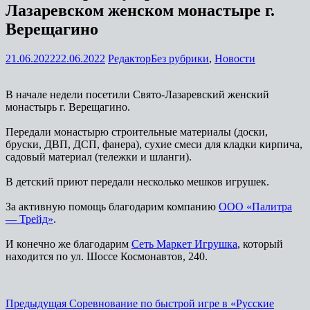
Лазаревском женском монастыре г.
Верещагино
21.06.2022
22.06.2022
Редактор
Без рубрики
,
Новости
В начале недели посетили Свято-Лазаревский женский
монастырь г. Верещагино.
Передали монастырю строительные материалы (доски,
бруски, ДВП, ДСП, фанера), сухие смеси для кладки кирпича,
садовый материал (тележки и шланги).
В детский приют передали несколько мешков игрушек.
За активную помощь благодарим компанию
ООО «Палитра
— Трейд»
.
И конечно же благодарим
Сеть Маркет Игрушка
, который
находится по ул. Шоссе Космонавтов, 240.
Навигация
Предыдущая
Предыдущая
Соревнование по быстрой игре в «Русские