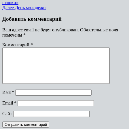
запись:
шашки»
по
Следующая
Далее
День молодежи
записям
запись:
Добавить комментарий
Ваш адрес email не будет опубликован.
Обязательные поля
помечены
*
Комментарий
*
Имя
*
Email
*
Сайт