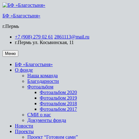
Перейти
к
БФ «Благостыня»
содержимому
г.Пермь
+7 (908) 279 02 61
2861113@mail.ru
г.Пермь ул. Косьвинская, 11
Меню
БФ «Благостыня»
О фонде
Наша команда
Благодарности
Фотоальбом
Фотоальбом 2020
Фотоальбом 2019
Фотоальбом 2018
Фотоальбом 2017
СМИ о нас
Документы фонда
Новости
Проекты
Проект “Готовим сами”