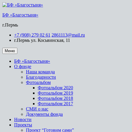
Перейти
к
БФ «Благостыня»
содержимому
г.Пермь
+7 (908) 279 02 61
2861113@mail.ru
г.Пермь ул. Косьвинская, 11
Меню
БФ «Благостыня»
О фонде
Наша команда
Благодарности
Фотоальбом
Фотоальбом 2020
Фотоальбом 2019
Фотоальбом 2018
Фотоальбом 2017
СМИ о нас
Документы фонда
Новости
Проекты
Проект “Готовим сами”