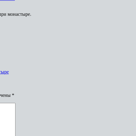
при монастыре.
тыре
ечены
*