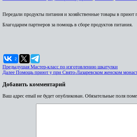
Передали продукты питания и хозяйственные товары в приют 
Благодарим партнеров за помощь в сборе продуктов питания.
2
Навигация
Предыдущая
Предыдущая
Мастер-класс по изготовлению шкатулки
Следующая
запись:
Далее
Помощь приют у при Свято-Лазаревском женском монас
по
запись:
записям
Добавить комментарий
Ваш адрес email не будет опубликован.
Обязательные поля пом