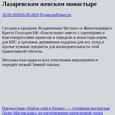
Лазаревском женском монастыре
26.09.2020
26.09.2020
Редактор
Новости
Сегодня в праздник Воздвижения Честного и Животворящего
Креста Господня БФ «Благостыня» вместе с партнёрами и
благотворителями привезли и передали в монастырь корма
для КРС и кроликов деревянные поддоны для хоз. нужд и
прочие нужные предметы для жизнедеятельности этой
православной обители.
Матушка благодарила всех участников мероприятия и
передаёт низкий Земной поклон.
Предыдущая
«Найди себя в Перми» — столярная мастерская
Далее
Мастер-класс по изготовлению разделочной доски