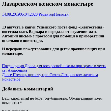
Лазаревском женском монастыре
14.08.2019
05.04.2020
Редактор
Новости
13 августа в канун Успенского поста фонд «Благостыня»
посетила мать Варвара и передала от игумении мать
Антонии письмо с просьбой для помощи в приобретении
школьного инвентаря.
И передали пожертвования для детей проживающих при
монастыре.
Предыдущая
Дрова для воскресной школы при храме в честь
св. Андроника
Далее
Помощь приюту при Свято-Лазаревском женском
монастыре
Добавить комментарий
Ваш адрес email не будет опубликован.
Обязательные поля
помечены
*