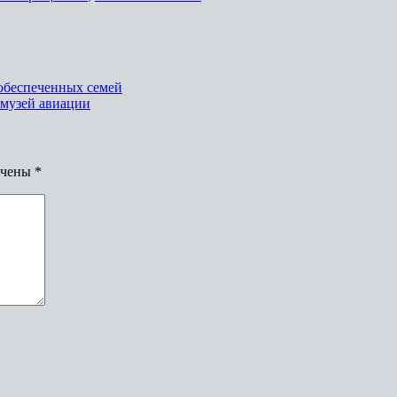
ообеспеченных семей
 музей авиации
ечены
*