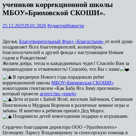
учеников коррекционной школы
МБОУ»Брюховской СКОШИ».
25.12.2025
29.01.2026
Редактор
Новости
Друзья,
Благотворительный Фонд «Благостыня»
от всей души
поздравляет Всех благотворителей, волонтёров,
благополучателей и друзей фонда с наступающим Новым
годом и Рождеством!
Желаем добра, тепла и каждодневных чудес! Спасибо Вам за
неравнодушие и отзывчивость! Спасибо, что Вы с нами
.
В предверии Нового года порадовали ребят
коррекционной школы
МБОУ»Брюховская СКОШИ»
новогодним спектаклем «Как Баба Яга Зиму прогоняла»,
который провели
агентство «emoji»
Дети играли с Бабой Ягой, веселым Зайчиком, Смешным
Пингвином и Мудрым Вороном в различные зимние игры и
забавы. И конечно к ребятам пришёл Дед Мороз.
Поздравили детей новогодними подарки и игрушками.
Сердечно благодарим директора ООО «Уралбензотех»
Целищеву Ларису Владимировну за спонсорскую помощь в