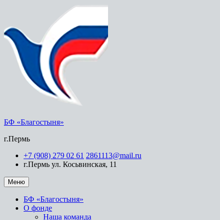
БФ «Благостыня»
г.Пермь
+7 (908) 279 02 61
2861113@mail.ru
г.Пермь ул. Косьвинская, 11
Меню
БФ «Благостыня»
О фонде
Наша команда