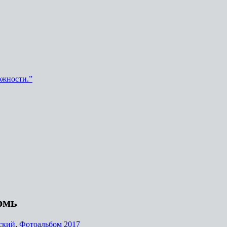
ожности.”
рмь
ский
,
Фотоальбом 2017